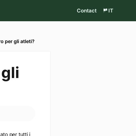
Contact
IT
o per gli atleti?
gli
to per tutti i