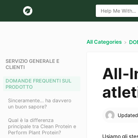
All Categories
​D
SERVIZIO GENERALE E
CLIENTI
All-
DOMANDE FREQUENTI SUL
atlet
PRODOTTO
Sinceramente… ha davvero
un buon sapore?
Update
Qual è la differenza
principale tra Clean Protein e
Perform Plant Protein?
Usiamo gli stes