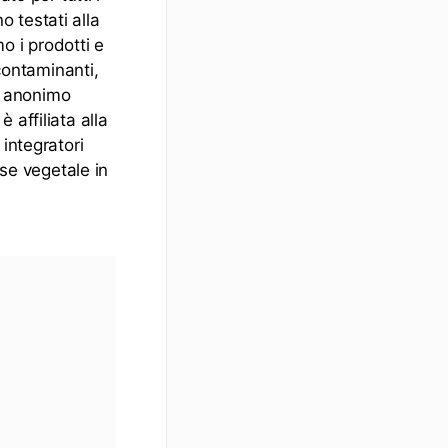
o testati alla
mo i prodotti e
 contaminanti,
do anonimo
affiliata alla
integratori
ase vegetale in