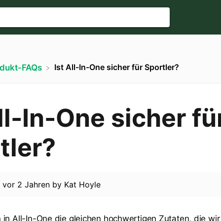
Ist All-In-One sicher für Sportler?
odukt-FAQs
ll-In-One sicher fü
tler?
d
vor 2 Jahren
by
Kat Hoyle
in All-In-One die gleichen hochwertigen Zutaten, die wir 