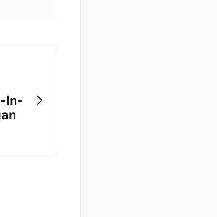
-In-
gan