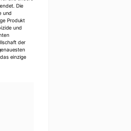
endet. Die
de und
ige Produkt
bizide und
nten
lschaft der
 genauesten
 das einzige