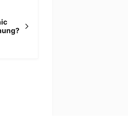
ic
hung?