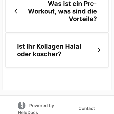
Was ist ein Pre-
Workout, was sind die
Vorteile?
Ist Ihr Kollagen Halal
oder koscher?
(opens in a new tab)
Powered by
Contact
(opens in a new tab)
HelpDocs