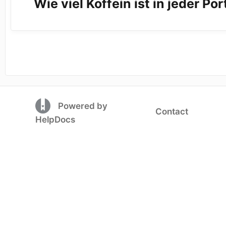
Wie viel Koffein ist in jeder Por
(opens in a new tab)
Powered by
Contact
(opens in a new tab)
HelpDocs