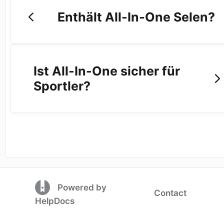
Enthält All-In-One Selen?
Ist All-In-One sicher für
Sportler?
(opens in a new tab)
Powered by
Contact
(opens in a new tab)
HelpDocs