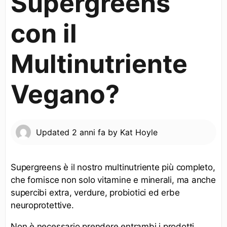
Supergreens
con il
Multinutriente
Vegano?
Updated
2 anni fa
by
Kat Hoyle
Supergreens è il nostro multinutriente più completo,
che fornisce non solo vitamine e minerali, ma anche
supercibi extra, verdure, probiotici ed erbe
neuroprotettive.
Non è necessario prendere entrambi i prodotti