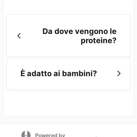
Da dove vengono le
proteine?
È adatto ai bambini?
(opens in a new tab)
Powered by