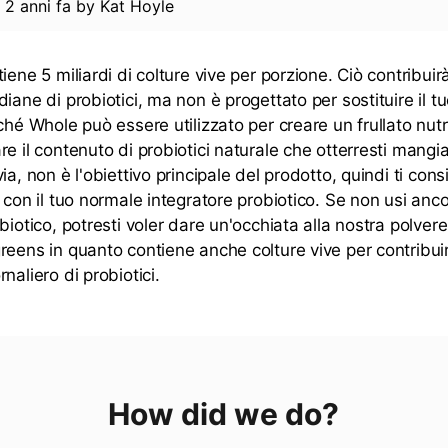
d
2 anni fa
by
Kat Hoyle
iene 5 miliardi di colture vive per porzione. Ciò contribuirà
iane di probiotici, ma non è progettato per sostituire il t
ché Whole può essere utilizzato per creare un frullato nutri
e il contenuto di probiotici naturale che otterresti mangi
ia, non è l'obiettivo principale del prodotto, quindi ti cons
 con il tuo normale integratore probiotico. Se non usi anc
biotico, potresti voler dare un'occhiata alla nostra polvere
reens in quanto contiene anche colture vive per contribuir
naliero di probiotici.
How did we do?