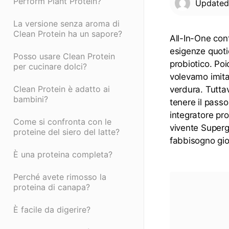
Perform Plant Protein?
Update
La versione senza aroma di
Clean Protein ha un sapore?
All-In-One cont
esigenze quotid
Posso usare Clean Protein
probiotico. Poi
per cucinare dolci?
volevamo imitar
Clean Protein è adatto ai
verdura. Tuttav
bambini?
tenere il passo
integratore pro
Come si confronta con le
vivente Superg
proteine del siero del latte?
fabbisogno gior
È una proteina completa?
Perché avete rimosso la
proteina di canapa?
È facile da digerire?