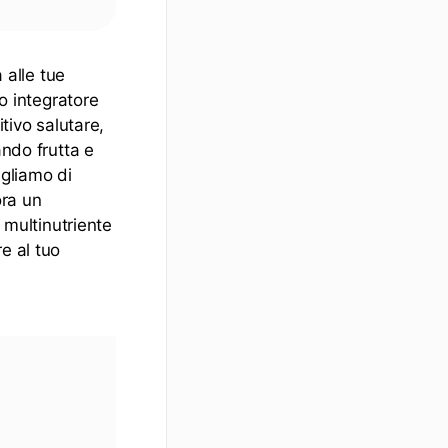
 alle tue
uo integratore
tivo salutare,
ando frutta e
igliamo di
ora un
 multinutriente
e al tuo