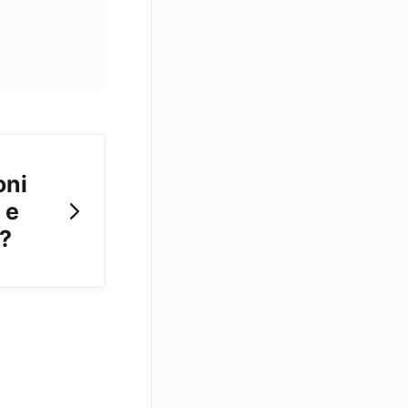
oni
 e
a?