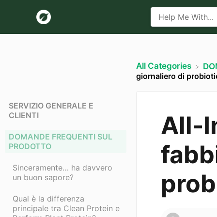
All Categories
​D
giornaliero di probioti
SERVIZIO GENERALE E
CLIENTI
All-
DOMANDE FREQUENTI SUL
fabb
PRODOTTO
Sinceramente… ha davvero
prob
un buon sapore?
Qual è la differenza
principale tra Clean Protein e