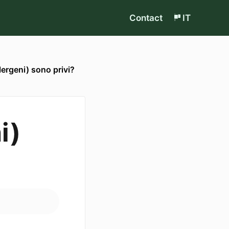
Contact
IT
llergeni) sono privi?
i)