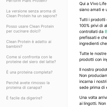
Perform Plant Protein?
Qui a Vivo Life
siano amati e ut
La versione senza aroma di
Clean Protein ha un sapore?
Tutti i prodott
100% privi di a
Posso usare Clean Protein
per cucinare dolci?
controllati da
prefissati e c
Clean Protein è adatto ai
ingredienti che
bambini?
Tutte le nostr
Come si confronta con le
prodotti con in
proteine del siero del latte?
Il nostro prodo
È una proteina completa?
Non produciamo
incarna i nostri
Perché avete rimosso la
proteina di canapa?
sede prima di 
Una volta arriv
È facile da digerire?
ai lingotti. No