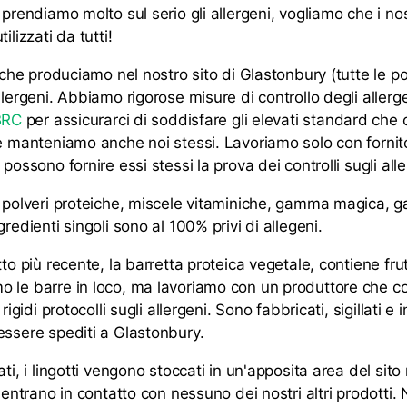
 prendiamo molto sul serio gli allergeni, vogliamo che i nos
ilizzati da tutti!
i che produciamo nel nostro sito di Glastonbury (tutte le po
llergeni. Abbiamo rigorose misure di controllo degli allerg
BRC
per assicurarci di soddisfare gli elevati standard che 
he manteniamo anche noi stessi. Lavoriamo solo con fornito
 possono fornire essi stessi la prova dei controlli sugli alle
e polveri proteiche, miscele vitaminiche, gamma magica, 
gredienti singoli sono al 100% privi di allegeni.
tto più recente, la barretta proteica vegetale, contiene fru
 le barre in loco, ma lavoriamo con un produttore che 
 rigidi protocolli sugli allergeni. Sono fabbricati, sigillati e 
essere spediti a Glastonbury.
ati, i lingotti vengono stoccati in un'apposita area del sito
n entrano in contatto con nessuno dei nostri altri prodotti