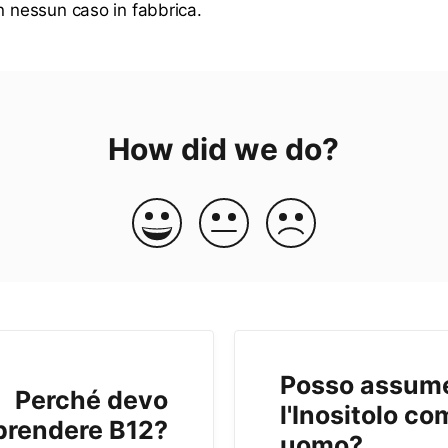
in nessun caso in fabbrica.
How did we do?
Posso assum
Perché devo
l'Inositolo co
prendere B12?
uomo?