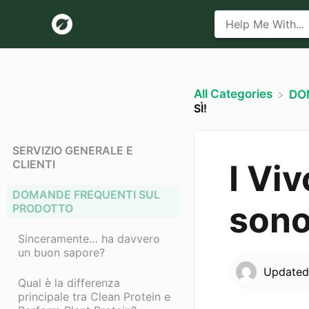
All Categories
​D
SÌ!
SERVIZIO GENERALE E
CLIENTI
I Viv
DOMANDE FREQUENTI SUL
sono 
PRODOTTO
Sinceramente… ha davvero
un buon sapore?
Update
Qual è la differenza
principale tra Clean Protein e