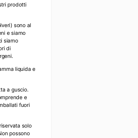
tri prodotti
lveri) sono al
eni e siamo
ci siamo
ri di
rgeni.
gamma liquida e
tta a guscio.
comprende e
imballati fuori
 riservata solo
. Non possono