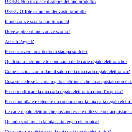
UK/EU Non mi piace il sapore del mio prodotto?
US/EU Offrite campioni dei vostri prodotti?
Il mio codice sconto non funziona!
Dove applico il mio codice sconto?
Accetti Paypal?
Posso scrivere un articolo di stampa su di te?
Quali sono i termini e le condizioni delle carte regalo elettroniche?
Come faccio a controllare il saldo della mia carta regalo elettronica?
Cosa succede se la carta regalo elettronica che ho acquistato non è st
Posso modificare la mia carta regalo elettronica dopo l'acquisto?
Posso annullare e ottenere un rimborso per la mia carta regalo elettr
Le carte regalo elettroniche possono essere utilizzate per acquistare
Quando sarà inviata la mia carta regalo elettronica?
Cosa posso acquistare con la mia carta regalo elettronica?