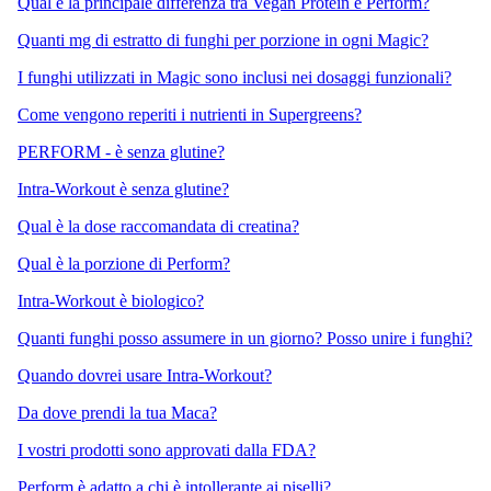
Qual è la principale differenza tra Vegan Protein e Perform?
Quanti mg di estratto di funghi per porzione in ogni Magic?
I funghi utilizzati in Magic sono inclusi nei dosaggi funzionali?
Come vengono reperiti i nutrienti in Supergreens?
PERFORM - è senza glutine?
Intra-Workout è senza glutine?
Qual è la dose raccomandata di creatina?
Qual è la porzione di Perform?
Intra-Workout è biologico?
Quanti funghi posso assumere in un giorno? Posso unire i funghi?
Quando dovrei usare Intra-Workout?
Da dove prendi la tua Maca?
I vostri prodotti sono approvati dalla FDA?
Perform è adatto a chi è intollerante ai piselli?