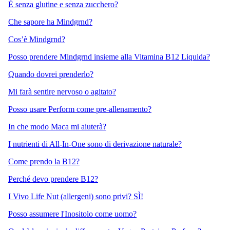
È senza glutine e senza zucchero?
Che sapore ha Mindgrnd?
Cos’è Mindgrnd?
Posso prendere Mindgrnd insieme alla Vitamina B12 Liquida?
Quando dovrei prenderlo?
Mi farà sentire nervoso o agitato?
Posso usare Perform come pre-allenamento?
In che modo Maca mi aiuterà?
I nutrienti di All-In-One sono di derivazione naturale?
Come prendo la B12?
Perché devo prendere B12?
I Vivo Life Nut (allergeni) sono privi? SÌ!
Posso assumere l'Inositolo come uomo?