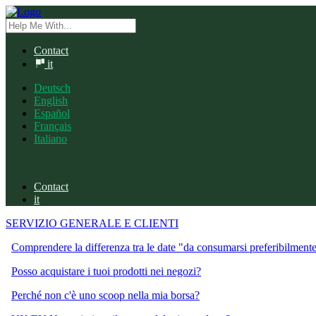
Contact
it
Deutsch
English
Español
Français
Italiano
Contact
it
SERVIZIO GENERALE E CLIENTI
Comprendere la differenza tra le date "da consumarsi preferibilment
Posso acquistare i tuoi prodotti nei negozi?
Perché non c'è uno scoop nella mia borsa?