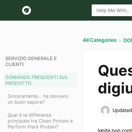
All Categories
​D
SERVIZIO GENERALE E
CLIENTI
Ques
DOMANDE FREQUENTI SUL
digi
PRODOTTO
Sinceramente… ha davvero
un buon sapore?
Update
Qual è la differenza
principale tra Clean Protein e
Perform Plant Protein?
Ignite non cont