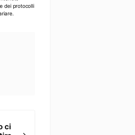
 dei protocolli
ariare.
 ci