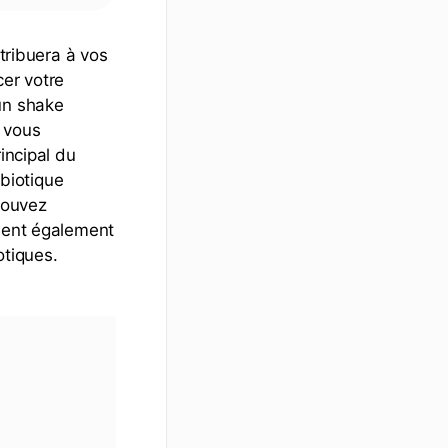
ntribuera à vos
cer votre
un shake
e vous
incipal du
biotique
pouvez
tient également
otiques.