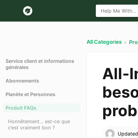
All Categories
​Pr
Service client et informations
générales
All-
Abonnements
beso
Planète et Personnes
prob
Produit FAQs
Honnêtement… est-ce que
c’est vraiment bon ?
Update