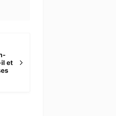
n-
il et
ses