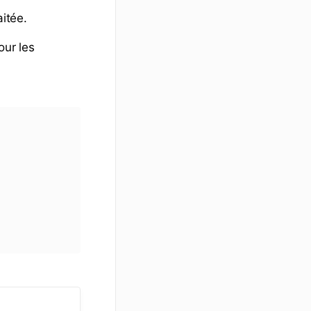
itée.
our les