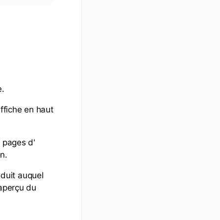
e.
ffiche en haut
s pages d'
n.
duit auquel
'aperçu du