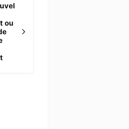
ouvel
t ou
de
e
t