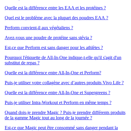
Quelle est la différence entre les EAA et les protéines ?
Quel est le problème avec la plupart des poudres EAA ?
Perform convient-il aux végétaliens ?
Avez-vous une poudre de protéine sans stévia ?
Est-ce que Perform est sans danger pour les athlètes ?
Pourquoi l'étiquette de All-In-One indique-t-elle qu'il s'agit d'un
substitut de repas ?
Quelle est la différence entre All-In-One et Perform?
Puis-je utiliser votre collagène avec d’autres produits Vivo Life ?
Quelle est la différence entre All-In-One et Supergreens ?
Puis-je utiliser Intra-Workout et Perform en même temps ?
Quand dois-je prendre Magic ? Puis-je prendre différents produits
de la gamme Magic tout au long de la journée ?
Est-ce que Magic peut être consommé sans danger pendant la