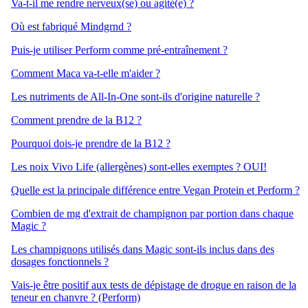
Va-t-il me rendre nerveux(se) ou agité(e) ?
Où est fabriqué Mindgrnd ?
Puis-je utiliser Perform comme pré-entraînement ?
Comment Maca va-t-elle m'aider ?
Les nutriments de All-In-One sont-ils d'origine naturelle ?
Comment prendre de la B12 ?
Pourquoi dois-je prendre de la B12 ?
Les noix Vivo Life (allergènes) sont-elles exemptes ? OUI!
Quelle est la principale différence entre Vegan Protein et Perform ?
Combien de mg d'extrait de champignon par portion dans chaque
Magic ?
Les champignons utilisés dans Magic sont-ils inclus dans des
dosages fonctionnels ?
Vais-je être positif aux tests de dépistage de drogue en raison de la
teneur en chanvre ? (Perform)