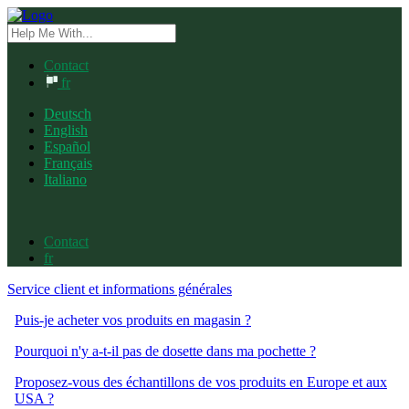
Contact
fr
Deutsch
English
Español
Français
Italiano
Contact
fr
Service client et informations générales
Puis-je acheter vos produits en magasin ?
Pourquoi n'y a-t-il pas de dosette dans ma pochette ?
Proposez-vous des échantillons de vos produits en Europe et aux
USA ?