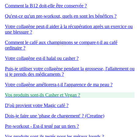
Comment la B12 doit-elle être conservée ?
Qu'est-ce qu'un pre-workout, quels en sont les bénéfices ?
Votre collagène peut-il aider à la récupération après un exercice ou
une blessure ?
Comment le café aux champignons se compare-t-il au café
ordinaire ?
Votre collagène est-il halal ou casher ?
Puis-je utiliser votre collagène pendant la grossesse, l'allaitement ou
si je prends des médicaments ?
Votre collagène améliorera-t-il l'apparence de ma peau ?
Vos produits sont-ils Casher et Vegan ?
D'où provient votre Magic café ?
Dois-je faire une 'phase de chargement' ? (Creatine)
Pre-workout - Est-il testé par un tiers ?
Vos produits sont-ils testés pour les métaux lourds ?