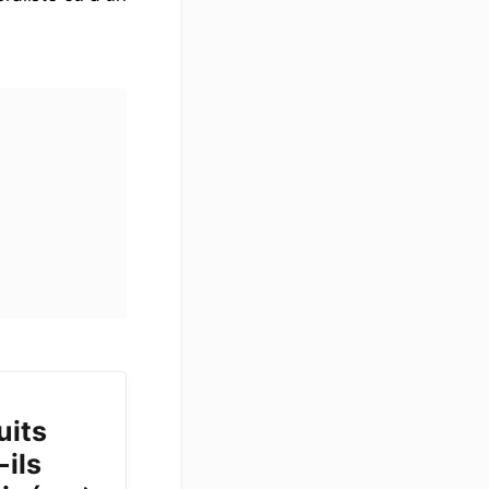
uits
-ils