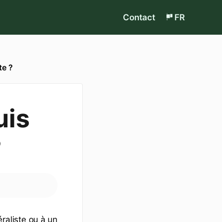
Contact
FR
te ?
uis
?
aliste ou à un