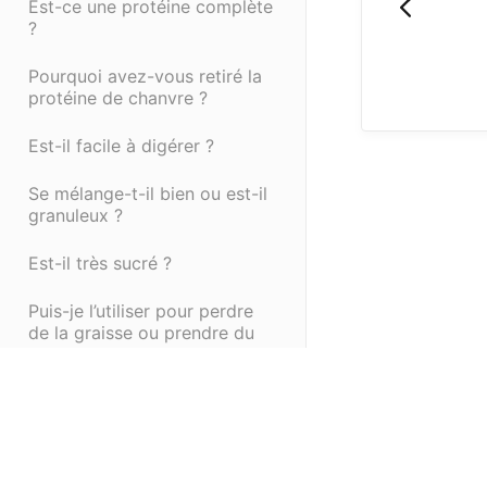
Est-ce une protéine complète
?
Pourquoi avez-vous retiré la
protéine de chanvre ?
Est-il facile à digérer ?
Se mélange-t-il bien ou est-il
granuleux ?
Est-il très sucré ?
Puis-je l’utiliser pour perdre
de la graisse ou prendre du
muscle ?
Est-il testé pour garantir sa
qualité ?
(opens in a new tab)
(opens in a new ta
Powered by HelpDocs
En quoi Ignite se distingue-t-