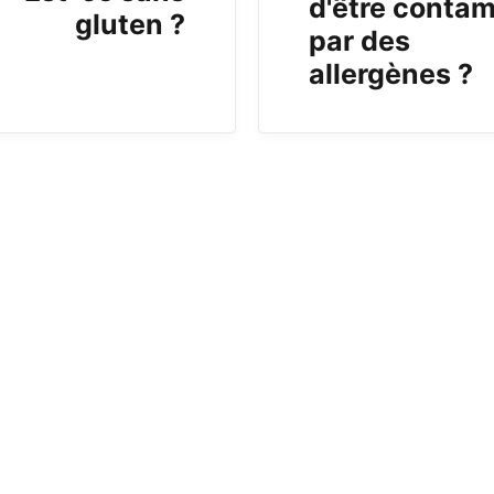
d'être conta
gluten ?
par des
allergènes ?
b)