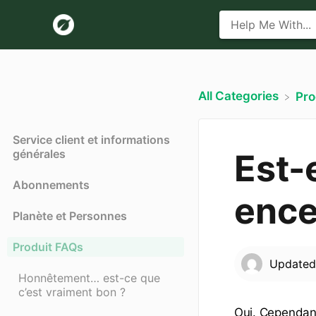
All Categories
​Pr
Service client et informations
générales
Est-e
Abonnements
encei
Planète et Personnes
Produit FAQs
Update
Honnêtement… est-ce que
c’est vraiment bon ?
Oui. Cependan