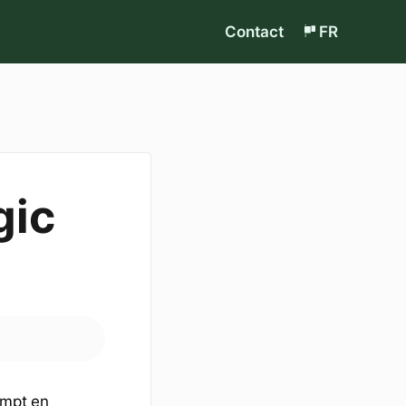
Contact
FR
gic
empt en