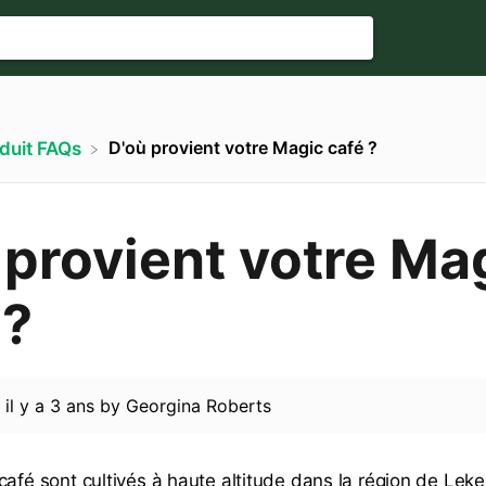
D'où provient votre Magic café ?
oduit FAQs
 provient votre Ma
 ?
d
il y a 3 ans
by
Georgina Roberts
café sont cultivés à haute altitude dans la région de Lek