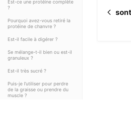
Est-ce une protéine complète
?
sont
Pourquoi avez-vous retiré la
protéine de chanvre ?
Est-il facile à digérer ?
Se mélange-t-il bien ou est-il
granuleux ?
Est-il très sucré ?
Puis-je l’utiliser pour perdre
de la graisse ou prendre du
muscle ?
Est-il testé pour garantir sa
qualité ?
(opens in a new tab)
(opens in a new ta
Powered by HelpDocs
En quoi Ignite se distingue-t-