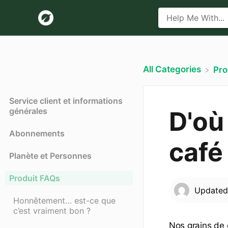
All Categories
​Pr
Service client et informations
générales
D'où
Abonnements
café
Planète et Personnes
Produit FAQs
Update
Honnêtement… est-ce que
c’est vraiment bon ?
Nos grains de 