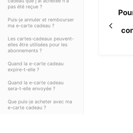
cadeau que j'ai achetée n'a
pas été reçue ?
Pou
Puis-je annuler et rembourser
ma e-carte cadeau ?
co
Les cartes-cadeaux peuvent-
elles être utilisées pour les
abonnements ?
Quand la e-carte cadeau
expire-t-elle ?
Quand la e-carte cadeau
sera-t-elle envoyée ?
Que puis-je acheter avec ma
e-carte cadeau ?
Où puis-je utiliser ma e-carte
cadeau ?