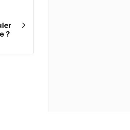
uler
e ?