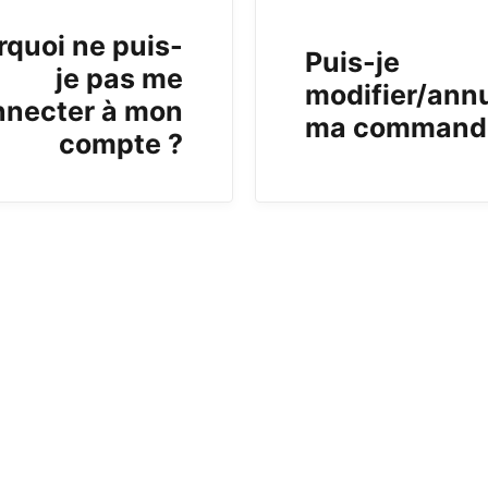
rquoi ne puis-
Puis-je
je pas me
modifier/ann
nnecter à mon
ma command
compte ?