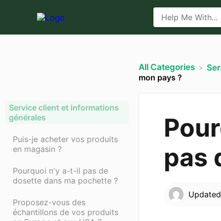
All Categories
​Se
mon pays ?
Service client et informations
générales
Pour
Puis-je acheter vos produits
pas 
en magasin ?
Pourquoi n'y a-t-il pas de
dosette dans ma pochette ?
Update
Proposez-vous des
échantillons de vos produits