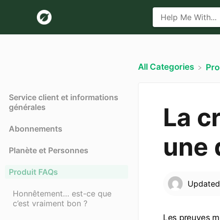
All Categories
​Pr
Service client et informations
générales
La c
Abonnements
une 
Planète et Personnes
Produit FAQs
Update
Honnêtement… est-ce que
c’est vraiment bon ?
Les preuves mo