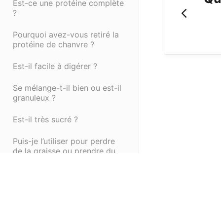
Est-ce une protéine complète
?
Pourquoi avez-vous retiré la
protéine de chanvre ?
Est-il facile à digérer ?
Se mélange-t-il bien ou est-il
granuleux ?
Est-il très sucré ?
Puis-je l’utiliser pour perdre
de la graisse ou prendre du
muscle ?
Est-il testé pour garantir sa
qualité ?
(opens in a new tab)
(opens in a new ta
Powered by HelpDocs
En quoi Ignite se distingue-t-