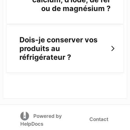
ou de magnésium ?
Dois-je conserver vos
produits au
réfrigérateur ?
(opens in a new tab)
Powered by
Contact
(opens in a new tab)
HelpDocs