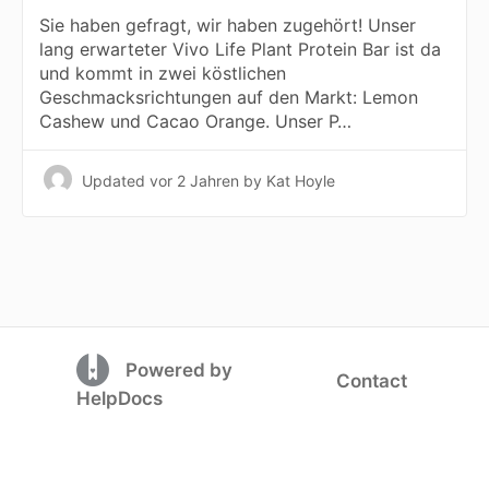
Sie haben gefragt, wir haben zugehört! Unser
lang erwarteter Vivo Life Plant Protein Bar ist da
und kommt in zwei köstlichen
Geschmacksrichtungen auf den Markt: Lemon
Cashew und Cacao Orange. Unser P…
Updated
vor 2 Jahren
by Kat Hoyle
(opens in a new tab)
Powered by
Contact
(opens in a new tab)
HelpDocs